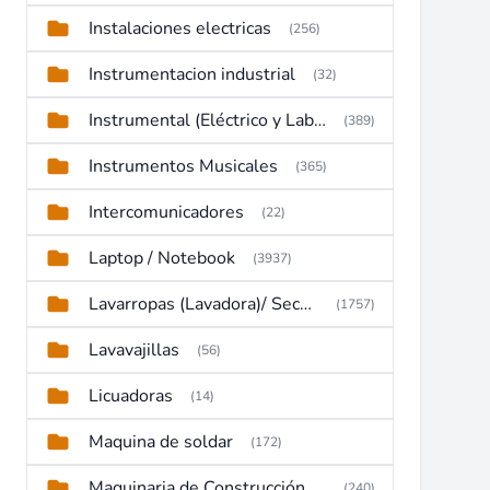
Instalaciones electricas
(256)
Instrumentacion industrial
(32)
Instrumental (Eléctrico y Laboratorio)
(389)
Instrumentos Musicales
(365)
Intercomunicadores
(22)
Laptop / Notebook
(3937)
Lavarropas (Lavadora)/ Secadoras
(1757)
Lavavajillas
(56)
Licuadoras
(14)
Maquina de soldar
(172)
Maquinaria de Construcción (Maquinaria Pesada)
(240)