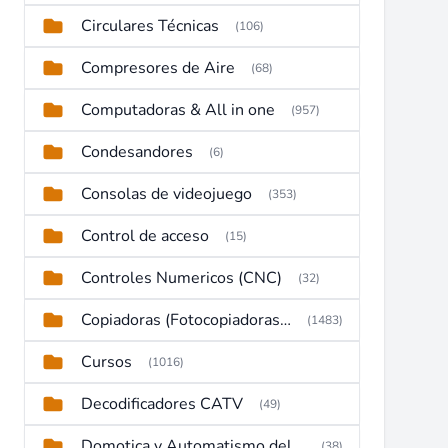
Circulares Técnicas
(106)
Compresores de Aire
(68)
Computadoras & All in one
(957)
Condesandores
(6)
Consolas de videojuego
(353)
Control de acceso
(15)
Controles Numericos (CNC)
(32)
Copiadoras (Fotocopiadoras, Multifunctions, Ploter, etc)
(1483)
Cursos
(1016)
Decodificadores CATV
(49)
Domotica y Automatismo del hogar
(38)