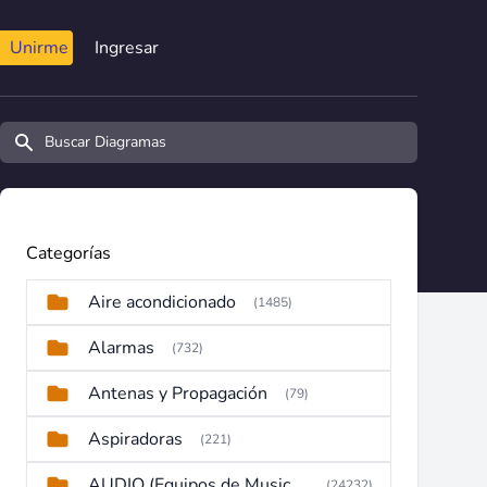
Unirme
Ingresar
Buscar diagramas y manuales
Categorías
Aire acondicionado
(1485)
Alarmas
(732)
Antenas y Propagación
(79)
Aspiradoras
(221)
AUDIO (Equipos de Musica, Amplificadores, Reproductores, Etc)
(24232)