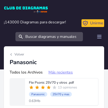
Club de Diagramas
¡143000 Diagramas para descargar!
¡143000 Diagramas para descargar!
Unirme
Buscar
Open
Volver
Panasonic
Todos los Archivos
Más recientes
Fte Psonic 25V70 y otros .pdf
13 opiniones
Panasonic
25V70 y mas
0.63Mb