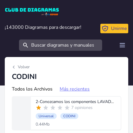
Club de Diagramas
¡143000 Diagramas para descargar!
¡143000 Diagramas para descargar!
Unirme
Buscar
Open
Volver
CODINI
Todos los Archivos
Más recientes
2-Conozcamos los componentes LAVADORA.doc
7 opiniones
Universal
CODINI
0.44Mb