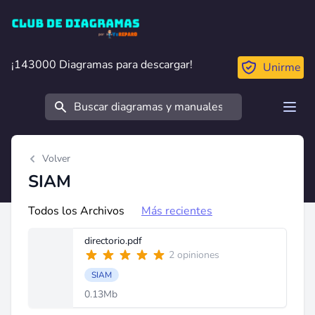
Club de Diagramas
¡143000 Diagramas para descargar!
¡143000 Diagramas para descargar!
Unirme
Buscar
Open
Volver
SIAM
Todos los Archivos
Más recientes
directorio.pdf
2 opiniones
SIAM
0.13Mb