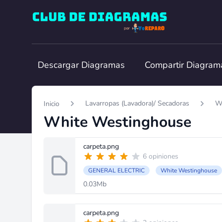
Club de Diagramas
Descargar Diagramas
Compartir Diagram
Lavarropas (Lavadora)/ Secadoras
W
Inicio
White Westinghouse
carpeta.png
6 opiniones
GENERAL ELECTRIC
White Westinghouse
0.03Mb
carpeta.png