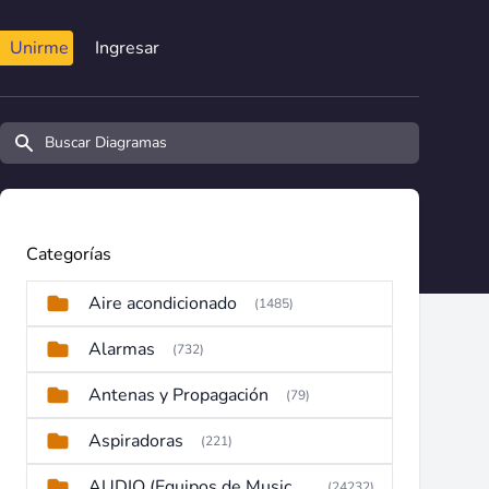
Unirme
Ingresar
Buscar diagramas y manuales
Categorías
Aire acondicionado
(1485)
Alarmas
(732)
Antenas y Propagación
(79)
Aspiradoras
(221)
AUDIO (Equipos de Musica, Amplificadores, Reproductores, Etc)
(24232)