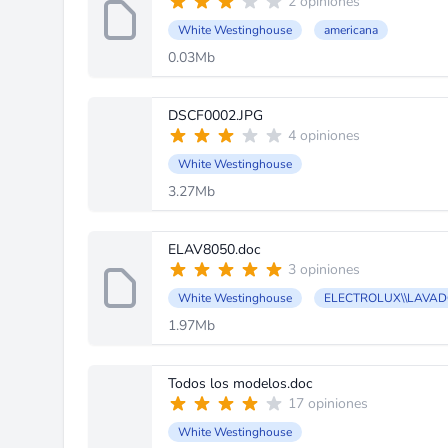
2 opiniones
White Westinghouse
americana
0.03Mb
DSCF0002.JPG
4 opiniones
White Westinghouse
3.27Mb
ELAV8050.doc
3 opiniones
White Westinghouse
ELECTROLUX\\LAVAD
1.97Mb
Todos los modelos.doc
17 opiniones
White Westinghouse