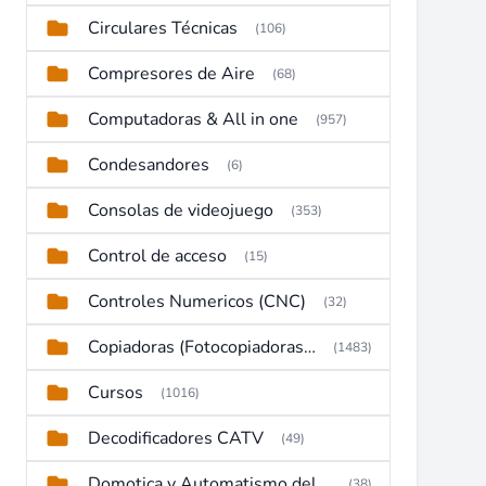
Circulares Técnicas
(106)
Compresores de Aire
(68)
Computadoras & All in one
(957)
Condesandores
(6)
Consolas de videojuego
(353)
Control de acceso
(15)
Controles Numericos (CNC)
(32)
Copiadoras (Fotocopiadoras, Multifunctions, Ploter, etc)
(1483)
Cursos
(1016)
Decodificadores CATV
(49)
Domotica y Automatismo del hogar
(38)