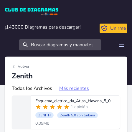
Club de Diagramas
¡143000 Diagramas para descargar!
¡143000 Diagramas para descargar!
Unirme
Buscar
Open
Volver
Zenith
Todos los Archivos
Más recientes
Esquema_eletrico_da_Atlas_Havana_5_0.pdf
1 opinión
ZENITH
Zenith 5.0 con turbina
0.09Mb