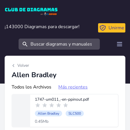
Club de Diagramas
¡143000 Diagramas para descargar!
¡143000 Diagramas para descargar!
Unirme
Buscar
Open
Volver
Allen Bradley
Todos los Archivos
Más recientes
1747-um011_-en-ppinout.pdf
Allen Bradley
SLC500
0.45Mb