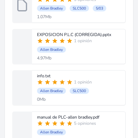
Allen Bradley
SLC500
5/03
1.07Mb
EXPOSICION P.L.C (CORREGIDA).pptx
1 opinión
Allen Bradley
4.97Mb
info.txt
1 opinión
Allen Bradley
SLC500
0Mb
manual de PLC-allen bradley.pdf
5 opiniones
Allen Bradley