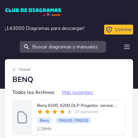
Club de Diagramas
¡143000 Diagramas para descargar!
¡143000 Diagramas para descargar!
Unirme
Buscar
Open
Volver
BENQ
Todos los Archivos
Más recientes
Benq 6100_6200 DLP Projector, service manual.pdf
19 opiniones
Benq
PB6100 / PB6200
2.29Mb