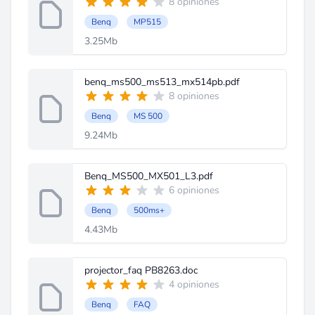
8 opiniones
Benq
MP515
3.25Mb
benq_ms500_ms513_mx514pb.pdf
8 opiniones
Benq
MS 500
9.24Mb
Benq_MS500_MX501_L3.pdf
6 opiniones
Benq
500ms+
4.43Mb
projector_faq PB8263.doc
4 opiniones
Benq
FAQ