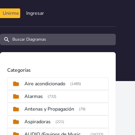
Unirme
Ingresar
Buscar diagramas y manuales
Categorías
Aire acondicionado
(1485)
Alarmas
(732)
Antenas y Propagación
(79)
Aspiradoras
(221)
AUDIO (Equipos de Musica, Amplificadores, Reproductores, Etc)
(24232)