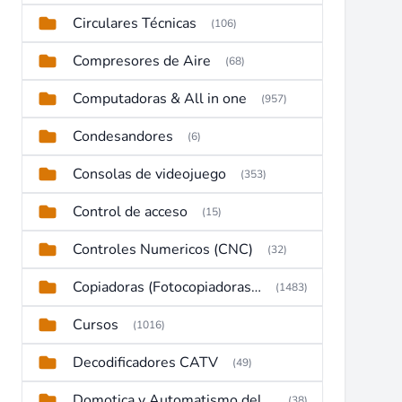
Circulares Técnicas
(106)
Compresores de Aire
(68)
Computadoras & All in one
(957)
Condesandores
(6)
Consolas de videojuego
(353)
Control de acceso
(15)
Controles Numericos (CNC)
(32)
Copiadoras (Fotocopiadoras, Multifunctions, Ploter, etc)
(1483)
Cursos
(1016)
Decodificadores CATV
(49)
Domotica y Automatismo del hogar
(38)