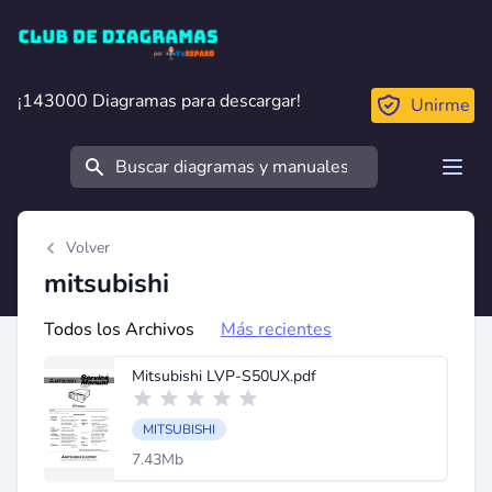
Club de Diagramas
¡143000 Diagramas para descargar!
¡143000 Diagramas para descargar!
Unirme
Buscar
Open
Volver
mitsubishi
Todos los Archivos
Más recientes
Mitsubishi LVP-S50UX.pdf
MITSUBISHI
7.43Mb