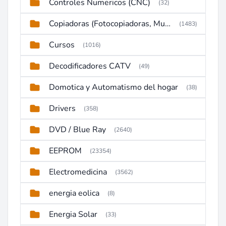
Controles Numericos (CNC)
(32)
Copiadoras (Fotocopiadoras, Multifunctions, Ploter, etc)
(1483)
Cursos
(1016)
Decodificadores CATV
(49)
Domotica y Automatismo del hogar
(38)
Drivers
(358)
DVD / Blue Ray
(2640)
EEPROM
(23354)
Electromedicina
(3562)
energia eolica
(8)
Energia Solar
(33)