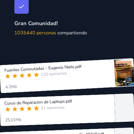
Gran Comunidad!
1035440 personas
compartiendo
Fuentes Conmutadas - Eugenio Nieto.pdf
110 opiniones
4.2Mb
Curso de Reparacion de Laptops.pdf
31 opiniones
25.01Mb