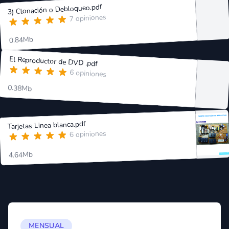
3) Clonación o Debloqueo.pdf
7 opiniones
0.84Mb
El Reproductor de DVD .pdf
6 opiniones
0.38Mb
Tarjetas Linea blanca.pdf
6 opiniones
4.64Mb
MENSUAL