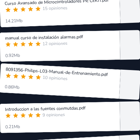
Curso Avansado de Microcontroladores Pic CEKIT.pdf
15 opiniones
14.21Mb
manual curso de instalación alarmas.pdf
12 opiniones
0.92Mb
8091356-Philips-L03-Manual-de-Entrenamiento.pdf
10 opiniones
0.86Mb
Introduccion a las fuentes conmutdas.pdf
9 opiniones
0.21Mb