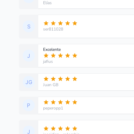
Elías
ser811028
Excelente
jafius
Juan GB
peperopp1