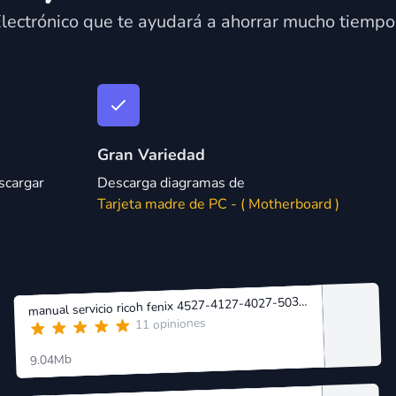
lectrónico que te ayudará a ahorrar mucho tiempo 
Gran Variedad
scargar
Descarga diagramas de
Tarjeta madre de PC - ( Motherboard )
anual servicio ricoh fenix 4527-4127-4027-5035-5135-5535.pdf
m
11 opiniones
9.04Mb