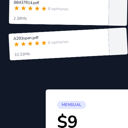
B8437814.pdf
8 opiniones
2.38Mb
A293span.pdf
6 opiniones
10.33Mb
MENSUAL
$9