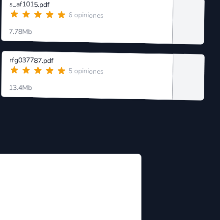
s_af1015.pdf
6 opiniones
7.78Mb
rfg037787.pdf
5 opiniones
13.4Mb