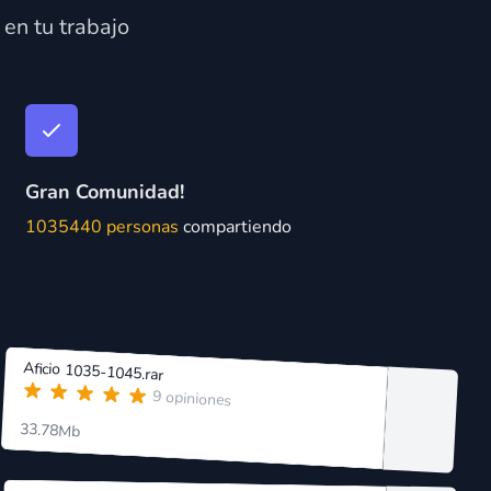
en tu trabajo
Gran Comunidad!
1035440 personas
compartiendo
Aficio 1035-1045.rar
9 opiniones
33.78Mb