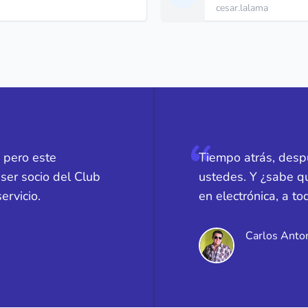
cesar.lalama
 pero este
Tiempo atrás, desp
ser socio del Club
ustedes. Y ¿sabe q
ervicio.
en electrónica, a t
Carlos Anto