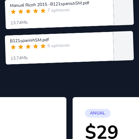
Manual Ricoh 2015 -B121spanishSM.pdf
7 opiniones
13.74Mb
B121spanishSM.pdf
6 opiniones
13.74Mb
ANUAL
$29