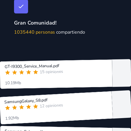
Gran Comunidad!
1035440 personas
compartiendo
GT-I9300_Service_Manual.pdf
15 opiniones
10.19Mb
SamsungGalaxy_S8.pdf
12 opiniones
1.92Mb