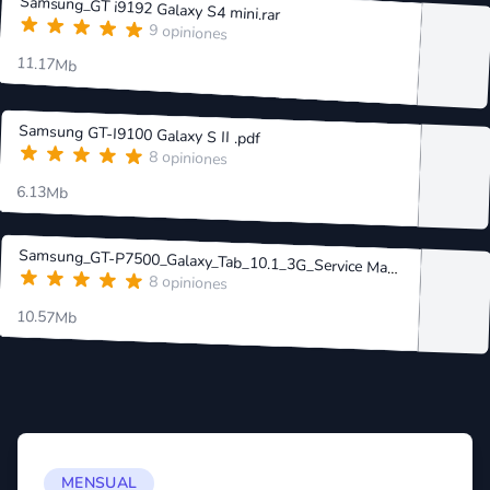
Samsung_GT i9192 Galaxy S4 mini.rar
9 opiniones
11.17Mb
Samsung GT-I9100 Galaxy S II .pdf
8 opiniones
6.13Mb
Samsung_GT-P7500_Galaxy_Tab_10.1_3G_Service Manual.rar
8 opiniones
10.57Mb
MENSUAL