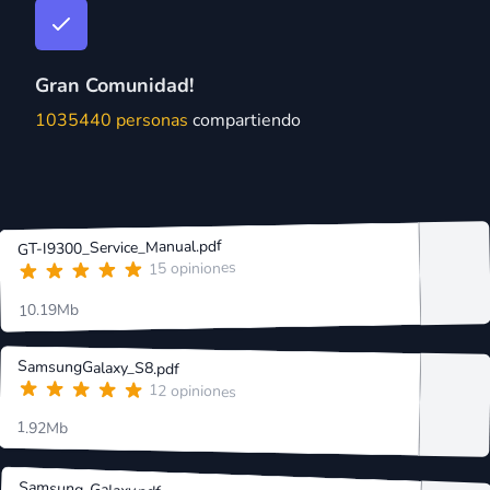
Gran Comunidad!
1035440 personas
compartiendo
GT-I9300_Service_Manual.pdf
15 opiniones
10.19Mb
SamsungGalaxy_S8.pdf
12 opiniones
1.92Mb
Samsung_Galaxy.pdf