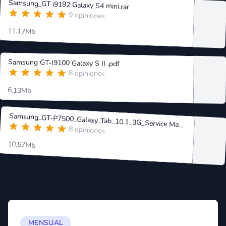
Samsung_GT i9192 Galaxy S4 mini.rar
9 opiniones
11.17Mb
Samsung GT-I9100 Galaxy S II .pdf
8 opiniones
6.13Mb
Samsung_GT-P7500_Galaxy_Tab_10.1_3G_Service Manual.rar
8 opiniones
10.57Mb
MENSUAL