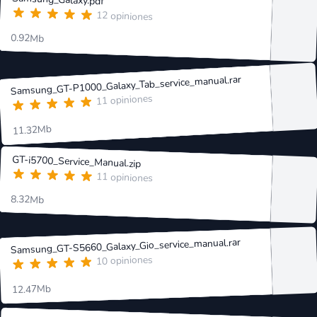
12 opiniones
0.92Mb
Samsung_GT-P1000_Galaxy_Tab_service_manual.rar
11 opiniones
11.32Mb
GT-i5700_Service_Manual.zip
11 opiniones
8.32Mb
Samsung_GT-S5660_Galaxy_Gio_service_manual.rar
10 opiniones
12.47Mb