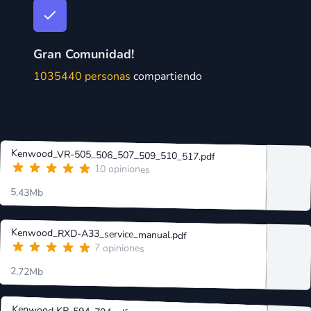
Gran Comunidad!
1035440 personas
compartiendo
Kenwood_VR-505_506_507_509_510_517.pdf
10 opiniones
5.43Mb
Kenwood_RXD-A33_service_manual.pdf
7 opiniones
2.72Mb