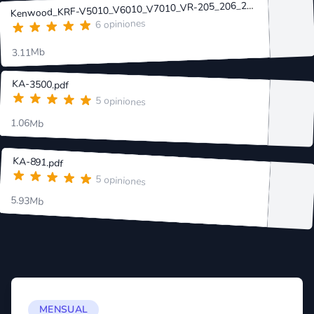
enwood_KRF-V5010_V6010_V7010_VR-205_206_207_255_257.pdf
K
6 opiniones
3.11Mb
KA-3500.pdf
5 opiniones
1.06Mb
KA-891.pdf
5 opiniones
5.93Mb
MENSUAL