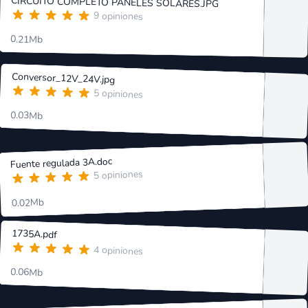
CIRCUITO COMPLETO PANELES SOLARES.JPG
9 opiniones
0.21Mb
Conversor_12V_24V.jpg
5 opiniones
0.03Mb
Fuente regulada 3A.doc
5 opiniones
0.02Mb
1735A.pdf
4 opiniones
0.06Mb