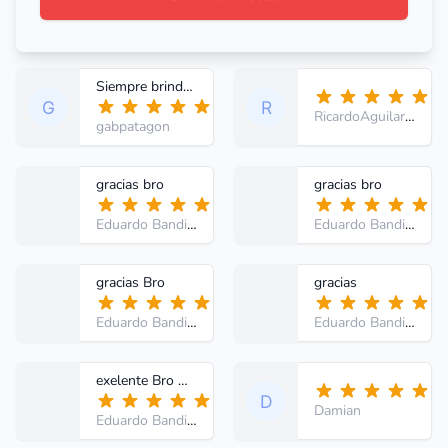
Siempre brindan documentos de utilidad. Gracias!!
RicardoAguilarPeverini
gabpatagon
gracias bro
gracias bro
Eduardo Bandilla
- NULL
Eduardo Bandilla
- N
gracias Bro
gracias
Eduardo Bandilla
- NULL
Eduardo Bandilla
- N
exelente Bro muchas gracias por tu aporte
Damian
Eduardo Bandilla
- NULL