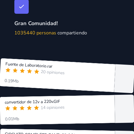
Gran Comunidad!
1035440 personas
compartiendo
Fuente de Laboratorio.rar
20 opiniones
0.19Mb
convertidor de 12v a 220v.GIF
14 opiniones
0.01Mb