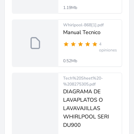
1.19Mb
Whirlpool-868[1].pdf
Manual Tecnico
4
opiniones
0.52Mb
Tech%20Sheet%20-
%208275305.pdf
DIAGRAMA DE
LAVAPLATOS O
LAVAVAJILLAS
WHIRLPOOL SERI
DU900