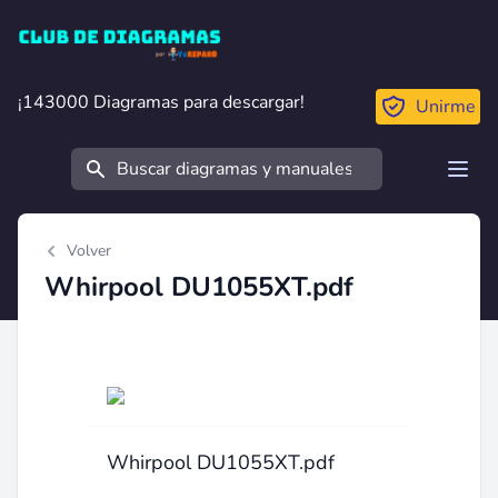
Club de Diagramas
¡143000 Diagramas para descargar!
¡143000 Diagramas para descargar!
Unirme
Buscar
Open
Volver
Whirpool DU1055XT.pdf
Whirpool DU1055XT.pdf