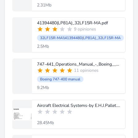
2.31Mb
41394480(LP81A)_32LF15R-MA.pdf
9 opiniones
32LF15R-MA\\41394480(LP81A)_32LF15R-MA
2.5Mb
747-441_Operations_Manual_-_Boeing__2000_.pdf
11 opiniones
Boeing 747-400 manual
9.2Mb
Aircraft Electrical Systems-by E.H.J.Pallet.pdf
28.45Mb