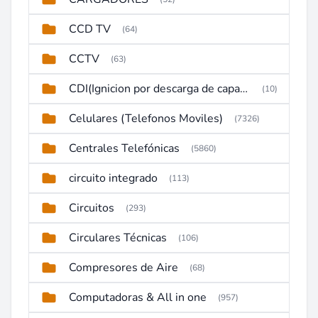
CCD TV
(64)
CCTV
(63)
CDI(Ignicion por descarga de capacitor)
(10)
Celulares (Telefonos Moviles)
(7326)
Centrales Telefónicas
(5860)
circuito integrado
(113)
Circuitos
(293)
Circulares Técnicas
(106)
Compresores de Aire
(68)
Computadoras & All in one
(957)