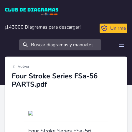
Club de Diagramas
¡143000 Diagramas para descargar!
¡143000 Diagramas para descargar!
Unirme
Buscar
Open
Volver
Four Stroke Series FSa-56
PARTS.pdf
Four Stroke Series FSa-56