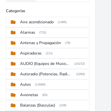
Categorías
Aire acondicionado
(1485)
Alarmas
(732)
Antenas y Propagación
(79)
Aspiradoras
(221)
AUDIO (Equipos de Musica, Amplificadores, Reproductores, Etc)
(24232)
Autoradio (Potencias, Radios y DVD)
(3285)
Autos
(13680)
Avionetas
(83)
Balanzas (Basculas)
(159)