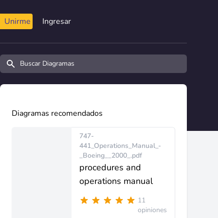
Unirme
Ingresar
Buscar diagramas y manuales
Diagramas recomendados
747-
441_Operations_Manual_-
_Boeing__2000_.pdf
procedures and
operations manual
11
opiniones