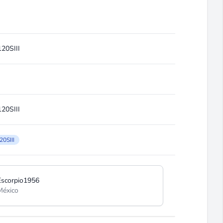
120SIII
120SIII
20SIII
Escorpio1956
México