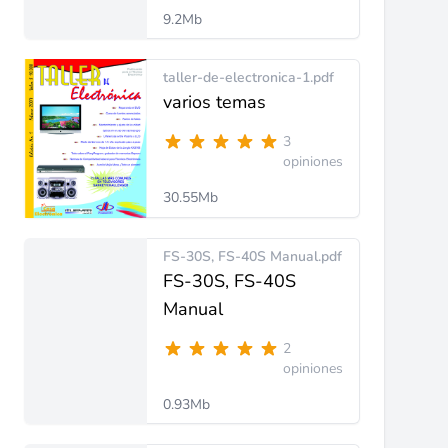
9.2Mb
taller-de-electronica-1.pdf
varios temas
3
opiniones
30.55Mb
FS-30S, FS-40S Manual.pdf
FS-30S, FS-40S
Manual
2
opiniones
0.93Mb