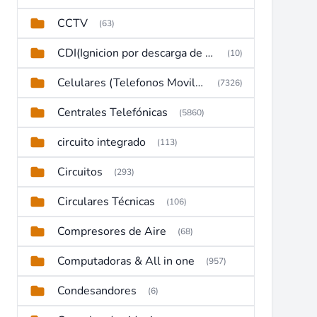
CCTV
(63)
CDI(Ignicion por descarga de capacitor)
(10)
Celulares (Telefonos Moviles)
(7326)
Centrales Telefónicas
(5860)
circuito integrado
(113)
Circuitos
(293)
Circulares Técnicas
(106)
Compresores de Aire
(68)
Computadoras & All in one
(957)
Condesandores
(6)