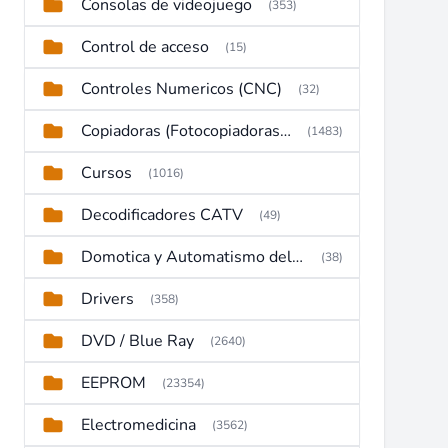
Consolas de videojuego
(353)
Control de acceso
(15)
Controles Numericos (CNC)
(32)
Copiadoras (Fotocopiadoras, Multifunctions, Ploter, etc)
(1483)
Cursos
(1016)
Decodificadores CATV
(49)
Domotica y Automatismo del hogar
(38)
Drivers
(358)
DVD / Blue Ray
(2640)
EEPROM
(23354)
Electromedicina
(3562)