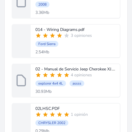
2008
3.36Mb
014 - Wiring Diagrams.pdf
3 opiniones
Ford Sierra
2.54Mb
02 - Manual de Servicio Jeep Cherokee XJ.rar
4 opiniones
explorer 4x4 4L
assss
30.93Mb
02LHSC.PDF
1 opinión
CHRYSLER 2002
0.29Mb