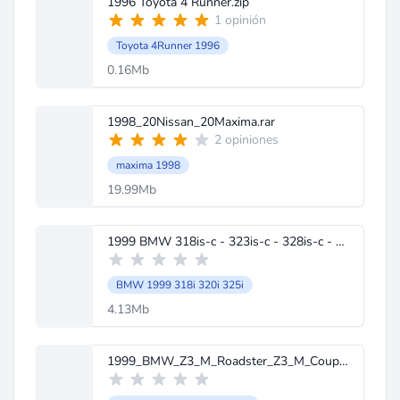
1996 Toyota 4 Runner.zip
1 opinión
Toyota 4Runner 1996
0.16Mb
1998_20Nissan_20Maxima.rar
2 opiniones
maxima 1998
19.99Mb
1999 BMW 318is-c - 323is-c - 328is-c - M3 Electrical Troubleshooting Manual.pdf
BMW 1999 318i 320i 325i
4.13Mb
1999_BMW_Z3_M_Roadster_Z3_M_Coupe_Electrical_Troubleshooting_Manual.pdf