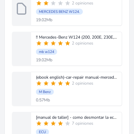
2 opiniones
MERCEDES BENZ W124.
19.02Mb
!! Mercedes-Benz W124 (200, 200E, 230E, 260E, 300E, 230CE, 300CE, 260E4MATIC, 300E4MATIC) Owner\'s M
2 opiniones
mb w124
19.02Mb
(ebook english)-car-repair manual-mercedes-benz 190e wiring diagrams.pdf
2 opiniones
M Benz
0.57Mb
[manual de taller] - como desmontar la ecu del motor - seat leon-toledo - audi - wv.pdf
7 opiniones
ECU