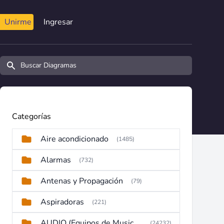
Unirme
Ingresar
Buscar diagramas y manuales
Categorías
Aire acondicionado
(1485)
Alarmas
(732)
Antenas y Propagación
(79)
Aspiradoras
(221)
AUDIO (Equipos de Musica, Amplificadores, Reproductores, Etc)
(24232)