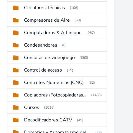
Circulares Técnicas
(106)
Compresores de Aire
(68)
Computadoras & All in one
(957)
Condesandores
(6)
Consolas de videojuego
(353)
Control de acceso
(15)
Controles Numericos (CNC)
(32)
Copiadoras (Fotocopiadoras, Multifunctions, Ploter, etc)
(1483)
Cursos
(1016)
Decodificadores CATV
(49)
Domotica y Automatismo del hogar
(38)