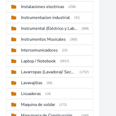
Instalaciones electricas
(256)
Instrumentacion industrial
(32)
Instrumental (Eléctrico y Laboratorio)
(389)
Instrumentos Musicales
(365)
Intercomunicadores
(22)
Laptop / Notebook
(3937)
Lavarropas (Lavadora)/ Secadoras
(1757)
Lavavajillas
(56)
Licuadoras
(14)
Maquina de soldar
(172)
Maquinaria de Construcción (Maquinaria Pesada)
(240)