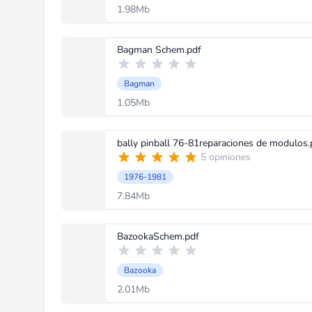
1.98Mb
Bagman Schem.pdf
Bagman
1.05Mb
bally pinball 76-81reparaciones de modulos.
5 opiniones
1976-1981
7.84Mb
BazookaSchem.pdf
Bazooka
2.01Mb