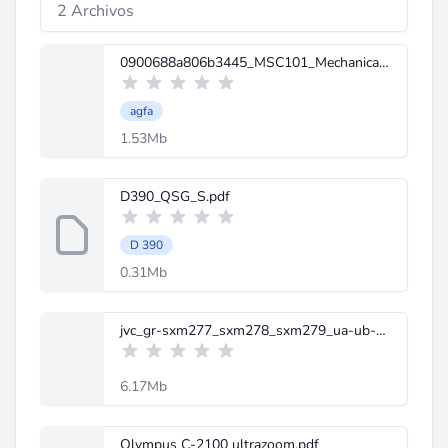
2 Archivos
0900688a806b3445_MSC101_Mechanical_Manual.pdf
agfa
1.53Mb
D390_QSG_S.pdf
D 390
0.31Mb
jvc_gr-sxm277_sxm278_sxm279_ua-ub-um_sm_[ET].pdf
6.17Mb
Olympus C-2100 ultrazoom.pdf