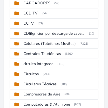
CARGADORES
(52)
CCD TV
(64)
CCTV
(63)
CDI(Ignicion por descarga de capacitor)
(10)
Celulares (Telefonos Moviles)
(7326)
Centrales Telefónicas
(5860)
circuito integrado
(113)
Circuitos
(293)
Circulares Técnicas
(106)
Compresores de Aire
(68)
Computadoras & All in one
(957)