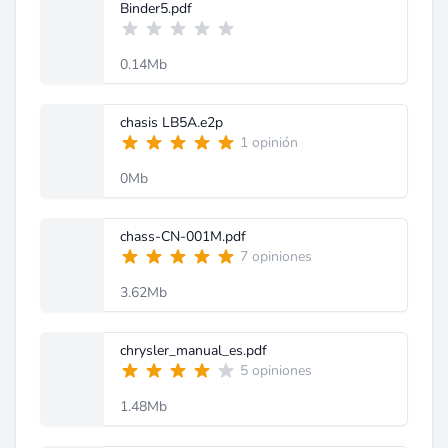
Binder5.pdf
0.14Mb
chasis LB5A.e2p
1 opinión
0Mb
chass-CN-001M.pdf
7 opiniones
3.62Mb
chrysler_manual_es.pdf
5 opiniones
1.48Mb