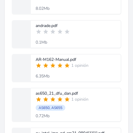
8.02Mb
andrade.pdf
0.1Mb
AR-M162-Manual.pdf
1 opinión
6.35Mb
as650_21_dfu_dan.pdf
1 opinión
AS650, AS655
0.72Mb