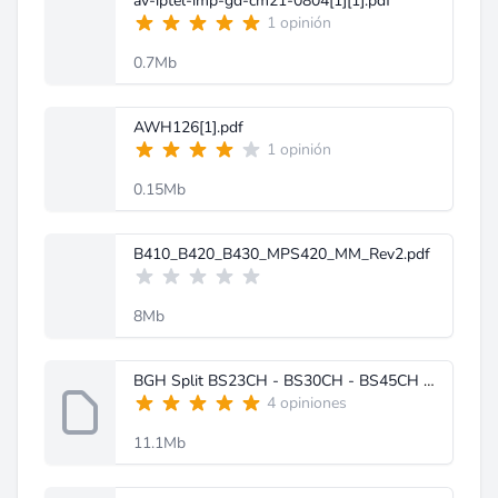
av-iptel-imp-gd-cm21-0804[1][1].pdf
1 opinión
0.7Mb
AWH126[1].pdf
1 opinión
0.15Mb
B410_B420_B430_MPS420_MM_Rev2.pdf
8Mb
BGH Split BS23CH - BS30CH - BS45CH - BS60CH - BS23FH - BS30FH - BS45FH - BS60FH.pdf
4 opiniones
11.1Mb