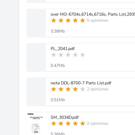
over MO-6704s,6714s,6716s, Parts List,293
5 opiniones
3.38Mb
PL_2041.pdf
0.47Mb
recta DDL-8700-7 Parts List.pdf
2 opiniones
0.51Mb
SM_3034D.pdf
2 opiniones
5.36Mb