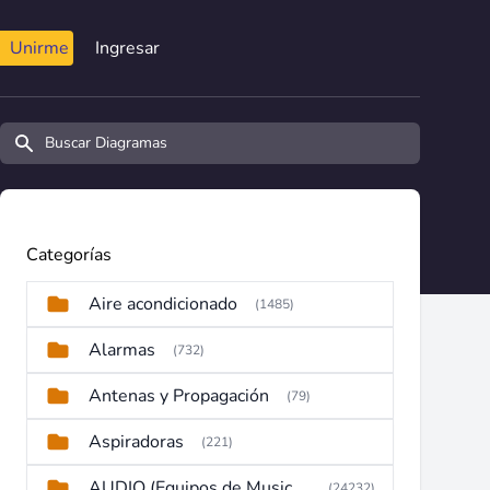
Unirme
Ingresar
Buscar diagramas y manuales
Categorías
Aire acondicionado
(1485)
Alarmas
(732)
Antenas y Propagación
(79)
Aspiradoras
(221)
AUDIO (Equipos de Musica, Amplificadores, Reproductores, Etc)
(24232)