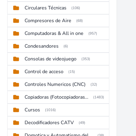
Circulares Técnicas
(106)
Compresores de Aire
(68)
Computadoras & All in one
(957)
Condesandores
(6)
Consolas de videojuego
(353)
Control de acceso
(15)
Controles Numericos (CNC)
(32)
Copiadoras (Fotocopiadoras, Multifunctions, Ploter, etc)
(1483)
Cursos
(1016)
Decodificadores CATV
(49)
Domotica y Automatismo del hogar
(38)