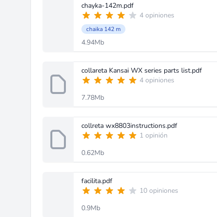
chayka-142m.pdf
4 opiniones
chaika 142 m
4.94Mb
collareta Kansai WX series parts list.pdf
4 opiniones
7.78Mb
collreta wx8803instructions.pdf
1 opinión
0.62Mb
facilita.pdf
10 opiniones
0.9Mb