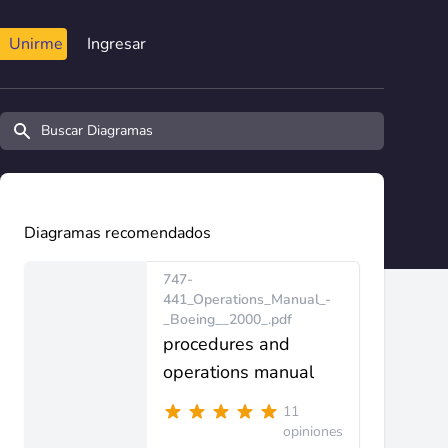
Unirme
Ingresar
Buscar diagramas y manuales
Diagramas recomendados
747-
441_Operations_Manual_-
_Boeing__2000_.pdf
procedures and
operations manual
11
opiniones