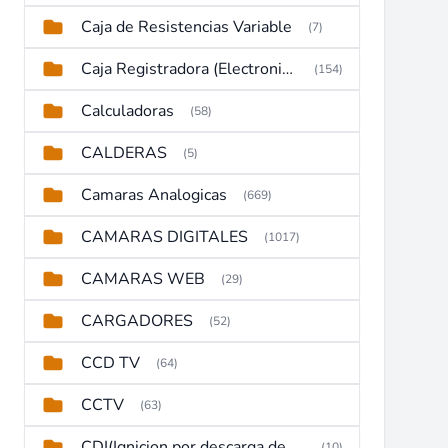
Caja de Resistencias Variable
(7)
Caja Registradora (Electronic Cash Register)
(154)
Calculadoras
(58)
CALDERAS
(5)
Camaras Analogicas
(669)
CAMARAS DIGITALES
(1017)
CAMARAS WEB
(29)
CARGADORES
(52)
CCD TV
(64)
CCTV
(63)
CDI(Ignicion por descarga de capacitor)
(10)