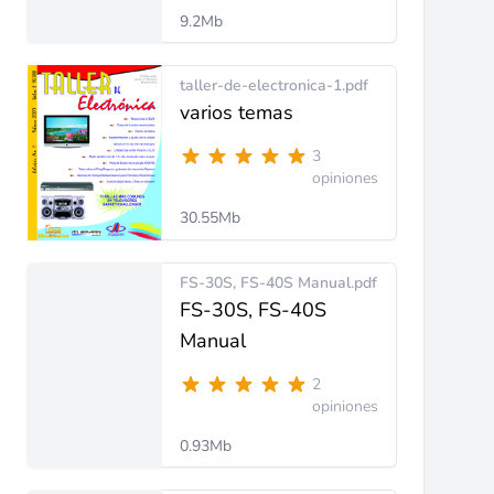
9.2Mb
taller-de-electronica-1.pdf
varios temas
3
opiniones
30.55Mb
FS-30S, FS-40S Manual.pdf
FS-30S, FS-40S
Manual
2
opiniones
0.93Mb