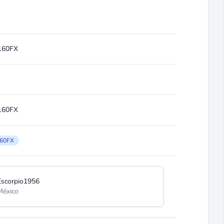
 160FX
 160FX
160FX
Escorpio1956
México