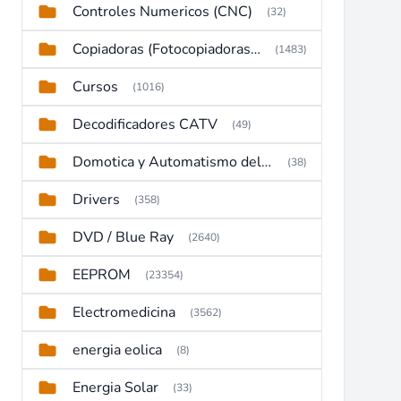
Controles Numericos (CNC)
(32)
Copiadoras (Fotocopiadoras, Multifunctions, Ploter, etc)
(1483)
Cursos
(1016)
Decodificadores CATV
(49)
Domotica y Automatismo del hogar
(38)
Drivers
(358)
DVD / Blue Ray
(2640)
EEPROM
(23354)
Electromedicina
(3562)
energia eolica
(8)
Energia Solar
(33)