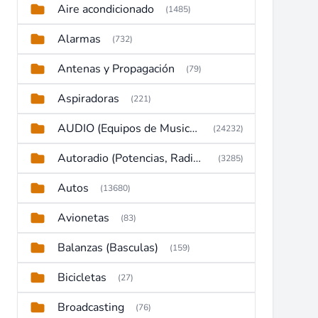
Aire acondicionado
(1485)
Alarmas
(732)
Antenas y Propagación
(79)
Aspiradoras
(221)
AUDIO (Equipos de Musica, Amplificadores, Reproductores, Etc)
(24232)
Autoradio (Potencias, Radios y DVD)
(3285)
Autos
(13680)
Avionetas
(83)
Balanzas (Basculas)
(159)
Bicicletas
(27)
Broadcasting
(76)