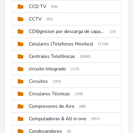
CCD TV
(64)
CCTV
(63)
CDI(Ignicion por descarga de capacitor)
(10)
Celulares (Telefonos Moviles)
(7326)
Centrales Telefónicas
(5860)
circuito integrado
(113)
Circuitos
(293)
Circulares Técnicas
(106)
Compresores de Aire
(68)
Computadoras & All in one
(957)
Condesandores
(6)