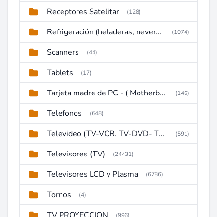
Receptores Satelitar
(128)
Refrigeración (heladeras, neveras, congeladores)
(1074)
Scanners
(44)
Tablets
(17)
Tarjeta madre de PC - ( Motherboard )
(146)
Telefonos
(648)
Televideo (TV-VCR. TV-DVD- TV-DVD-VCR)
(591)
Televisores (TV)
(24431)
Televisores LCD y Plasma
(6786)
Tornos
(4)
TV PROYECCION
(996)