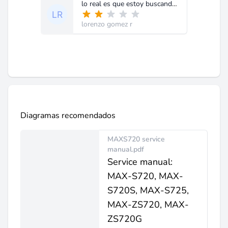
lo real es que estoy buscando el radio lcd klock recciver xh-732 que usa un transistor para el encendido cual no tiene matricula esta borrada,y no puedo hacer pedido por que esta en rojo
lorenzo gomez r
Diagramas recomendados
MAXS720 service
manual.pdf
Service manual:
MAX-S720, MAX-
S720S, MAX-S725,
MAX-ZS720, MAX-
ZS720G