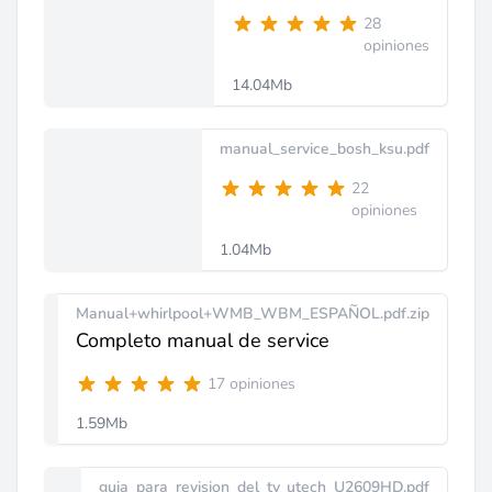
28
opiniones
14.04Mb
manual_service_bosh_ksu.pdf
22
opiniones
1.04Mb
Manual+whirlpool+WMB_WBM_ESPAÑOL.pdf.zip
Completo manual de service
17 opiniones
1.59Mb
guia_para_revision_del_tv_utech_U2609HD.pdf