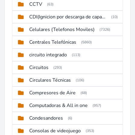
CCTV
(63)
CDI(Ignicion por descarga de capacitor)
(10)
Celulares (Telefonos Moviles)
(7326)
Centrales Telefónicas
(5860)
circuito integrado
(113)
Circuitos
(293)
Circulares Técnicas
(106)
Compresores de Aire
(68)
Computadoras & All in one
(957)
Condesandores
(6)
Consolas de videojuego
(353)