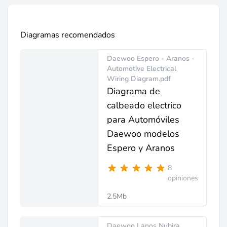
Diagramas recomendados
Daewoo Espero - Aranos -
Automotive Electrical
Wiring Diagram.pdf
Diagrama de
calbeado electrico
para Automóviles
Daewoo modelos
Espero y Aranos
8
opiniones
2.5Mb
Daewoo Lanos Nubira