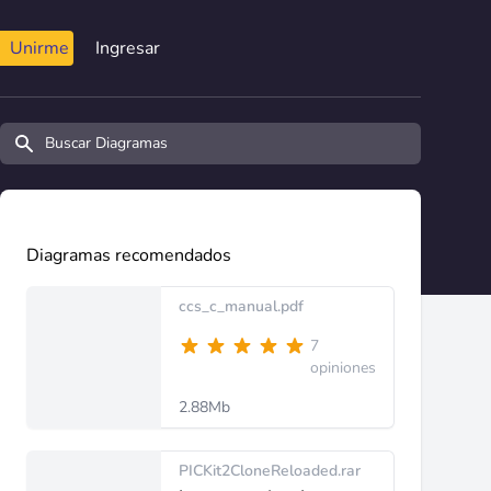
Unirme
Ingresar
Buscar diagramas y manuales
Diagramas recomendados
ccs_c_manual.pdf
7
opiniones
2.88Mb
PICKit2CloneReloaded.rar