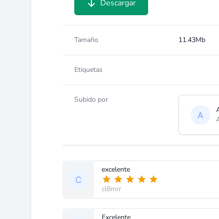
Descargar
Tamaño
11.43Mb
Etiquetas
Subido por
excelente
cl8mrr
Excelente