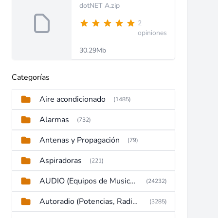
dotNET A.zip
2
opiniones
30.29Mb
Categorías
Aire acondicionado
(1485)
Alarmas
(732)
Antenas y Propagación
(79)
Aspiradoras
(221)
AUDIO (Equipos de Musica, Amplificadores, Reproductores, Etc)
(24232)
Autoradio (Potencias, Radios y DVD)
(3285)