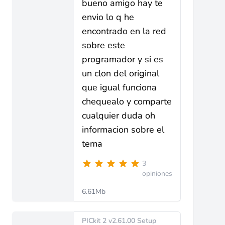
bueno amigo hay te
envio lo q he
encontrado en la red
sobre este
programador y si es
un clon del original
que igual funciona
chequealo y comparte
cualquier duda oh
informacion sobre el
tema
3
opiniones
6.61Mb
PICkit 2 v2.61.00 Setup