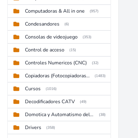
Computadoras & All in one
(957)
Condesandores
(6)
Consolas de videojuego
(353)
Control de acceso
(15)
Controles Numericos (CNC)
(32)
Copiadoras (Fotocopiadoras, Multifunctions, Ploter, etc)
(1483)
Cursos
(1016)
Decodificadores CATV
(49)
Domotica y Automatismo del hogar
(38)
Drivers
(358)