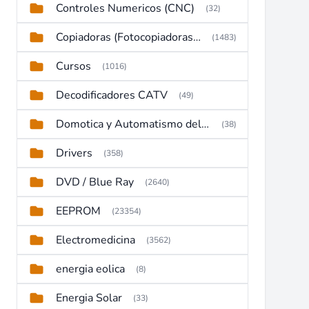
Controles Numericos (CNC)
(32)
Copiadoras (Fotocopiadoras, Multifunctions, Ploter, etc)
(1483)
Cursos
(1016)
Decodificadores CATV
(49)
Domotica y Automatismo del hogar
(38)
Drivers
(358)
DVD / Blue Ray
(2640)
EEPROM
(23354)
Electromedicina
(3562)
energia eolica
(8)
Energia Solar
(33)