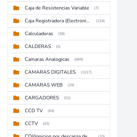
Caja de Resistencias Variable
(7)
Caja Registradora (Electronic Cash Register)
(154)
Calculadoras
(58)
CALDERAS
(5)
Camaras Analogicas
(669)
CAMARAS DIGITALES
(1017)
CAMARAS WEB
(29)
CARGADORES
(52)
CCD TV
(64)
CCTV
(63)
CDI(Ignicion por descarga de capacitor)
(10)