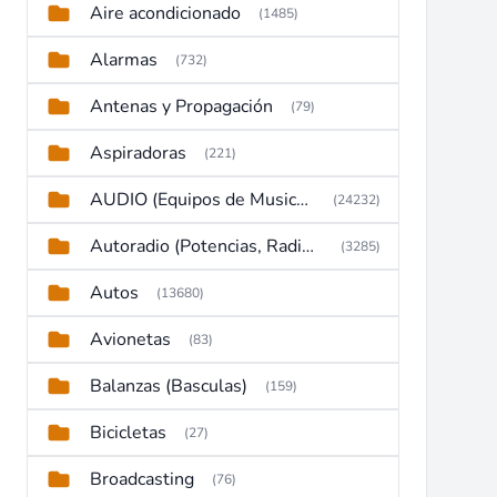
Aire acondicionado
(1485)
Alarmas
(732)
Antenas y Propagación
(79)
Aspiradoras
(221)
AUDIO (Equipos de Musica, Amplificadores, Reproductores, Etc)
(24232)
Autoradio (Potencias, Radios y DVD)
(3285)
Autos
(13680)
Avionetas
(83)
Balanzas (Basculas)
(159)
Bicicletas
(27)
Broadcasting
(76)