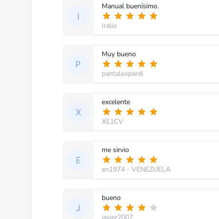
Manual buenísimo.
Iralio
Muy bueno
pantaleopardi
excelente
XE1CV
me sirvio
en1974
- VENEZUELA
bueno
javier2007