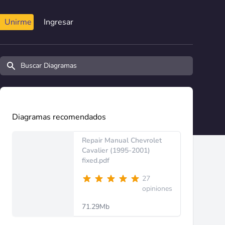
Unirme
Ingresar
Buscar diagramas y manuales
Diagramas recomendados
Repair Manual Chevrolet
Cavalier (1995-2001)
fixed.pdf
27
opiniones
71.29Mb