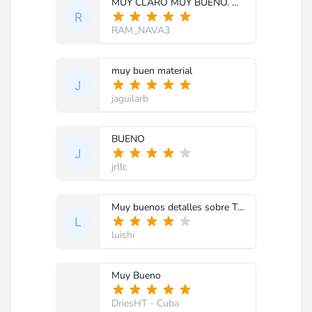
MUY CLARO MUY BUENO. GRACIAS
RAM_NAVA3
muy buen material
jaguilarb
BUENO
jrllc
Muy buenos detalles sobre TV a TRC
luishi
Muy Bueno
DriesHT
- Cuba