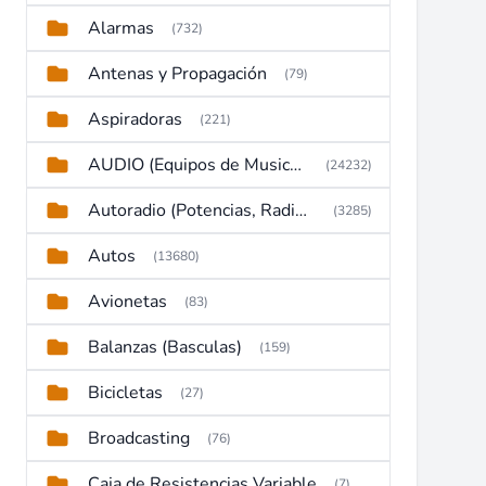
Alarmas
(732)
Antenas y Propagación
(79)
Aspiradoras
(221)
AUDIO (Equipos de Musica, Amplificadores, Reproductores, Etc)
(24232)
Autoradio (Potencias, Radios y DVD)
(3285)
Autos
(13680)
Avionetas
(83)
Balanzas (Basculas)
(159)
Bicicletas
(27)
Broadcasting
(76)
Caja de Resistencias Variable
(7)