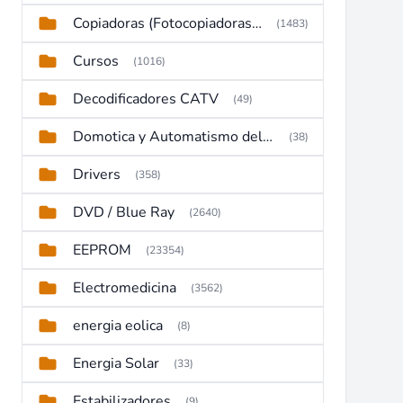
Copiadoras (Fotocopiadoras, Multifunctions, Ploter, etc)
(1483)
Cursos
(1016)
Decodificadores CATV
(49)
Domotica y Automatismo del hogar
(38)
Drivers
(358)
DVD / Blue Ray
(2640)
EEPROM
(23354)
Electromedicina
(3562)
energia eolica
(8)
Energia Solar
(33)
Estabilizadores
(9)