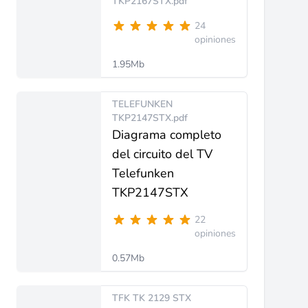
TKP2167STX.pdf
24
opiniones
1.95Mb
TELEFUNKEN
TKP2147STX.pdf
Diagrama completo
del circuito del TV
Telefunken
TKP2147STX
22
opiniones
0.57Mb
TFK TK 2129 STX