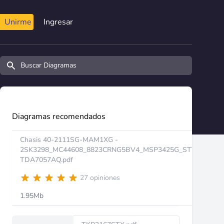
Unirme
Ingresar
Buscar diagramas y manuales
Diagramas recomendados
Chasis 40-2111SG-MAM1XG -
2SK3298_MC44608_8823CRNG5BV4_MSP3425G_STV9302B_
TDA7057AQ.pdf
27 opiniones
1.95Mb