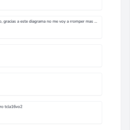
muy bueno era lo que estaba buscando, gracias a este diagrama no me voy a rromper mas la cabeza...graciaaaaaaasss¡¡¡¡
ro tcla16vo2