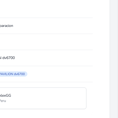
paracion
N dv6700
PAVILION dv6700
AlexGG
Peru