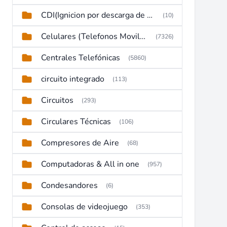
CDI(Ignicion por descarga de capacitor)
(10)
Celulares (Telefonos Moviles)
(7326)
Centrales Telefónicas
(5860)
circuito integrado
(113)
Circuitos
(293)
Circulares Técnicas
(106)
Compresores de Aire
(68)
Computadoras & All in one
(957)
Condesandores
(6)
Consolas de videojuego
(353)