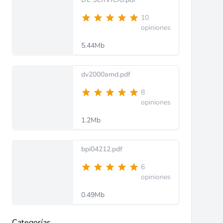
10
opiniones
5.44Mb
dv2000amd.pdf
8
opiniones
1.2Mb
bpi04212.pdf
6
opiniones
0.49Mb
Categorías