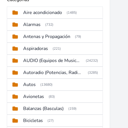
Aire acondicionado
(1485)
Alarmas
(732)
Antenas y Propagación
(79)
Aspiradoras
(221)
AUDIO (Equipos de Musica, Amplificadores, Reproductores, Etc)
(24232)
Autoradio (Potencias, Radios y DVD)
(3285)
Autos
(13680)
Avionetas
(83)
Balanzas (Basculas)
(159)
Bicicletas
(27)