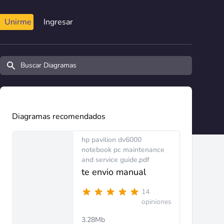
Unirme
Ingresar
Buscar diagramas y manuales
Diagramas recomendados
hp pavilion dv6000
notebook pc maintenance
and service guide.pdf
te envio manual
14
opiniones
3.28Mb