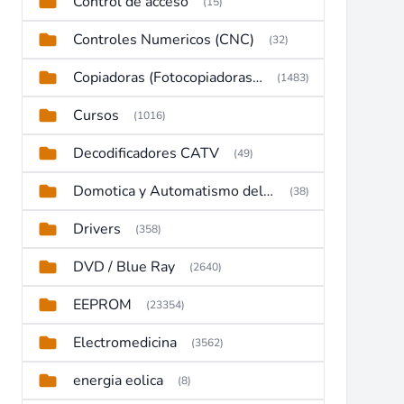
Control de acceso
(15)
Controles Numericos (CNC)
(32)
Copiadoras (Fotocopiadoras, Multifunctions, Ploter, etc)
(1483)
Cursos
(1016)
Decodificadores CATV
(49)
Domotica y Automatismo del hogar
(38)
Drivers
(358)
DVD / Blue Ray
(2640)
EEPROM
(23354)
Electromedicina
(3562)
energia eolica
(8)