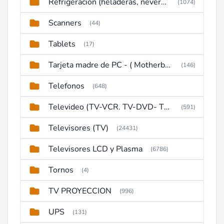
Refrigeración (heladeras, neveras, congeladores)
(1074)
Scanners
(44)
Tablets
(17)
Tarjeta madre de PC - ( Motherboard )
(146)
Telefonos
(648)
Televideo (TV-VCR. TV-DVD- TV-DVD-VCR)
(591)
Televisores (TV)
(24431)
Televisores LCD y Plasma
(6786)
Tornos
(4)
TV PROYECCION
(996)
UPS
(131)