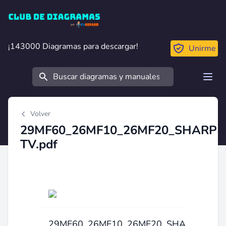
Club de Diagramas
¡143000 Diagramas para descargar!
¡143000 Diagramas para descargar!
Unirme
Buscar
Open
Volver
29MF60_26MF10_26MF20_SHARP
TV.pdf
29MF60_26MF10_26MF20_SHARP