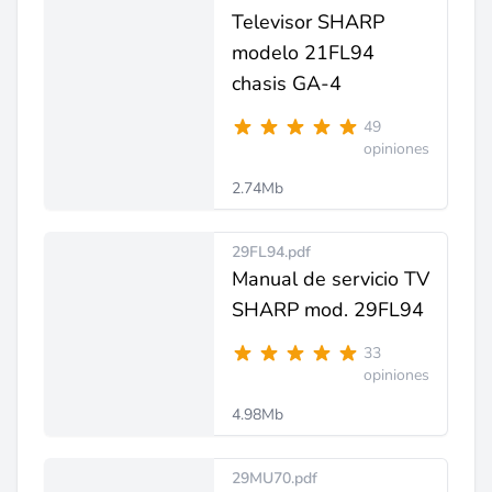
Televisor SHARP
modelo 21FL94
chasis GA-4
49
opiniones
2.74Mb
29FL94.pdf
Manual de servicio TV
SHARP mod. 29FL94
33
opiniones
4.98Mb
29MU70.pdf