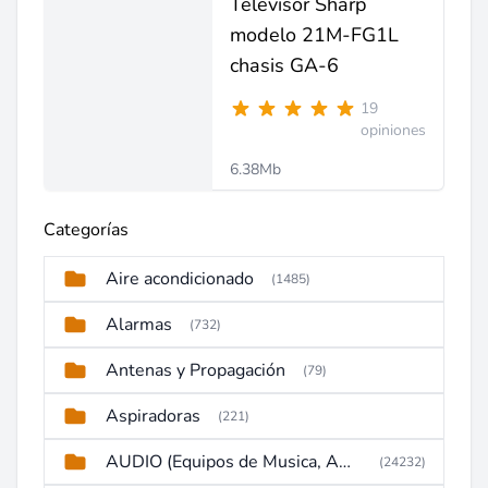
Televisor Sharp
modelo 21M-FG1L
chasis GA-6
19
opiniones
6.38Mb
Categorías
Aire acondicionado
(1485)
Alarmas
(732)
Antenas y Propagación
(79)
Aspiradoras
(221)
AUDIO (Equipos de Musica, Amplificadores, Reproductores, Etc)
(24232)