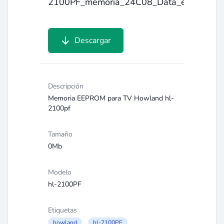
2100PF_memoria_24C08_Data_eeprom.ra
Descargar
Descripción
Memoria EEPROM para TV Howland hl-
2100pf
Tamaño
0Mb
Modelo
hl-2100PF
Etiquetas
howland
hl-2100PF