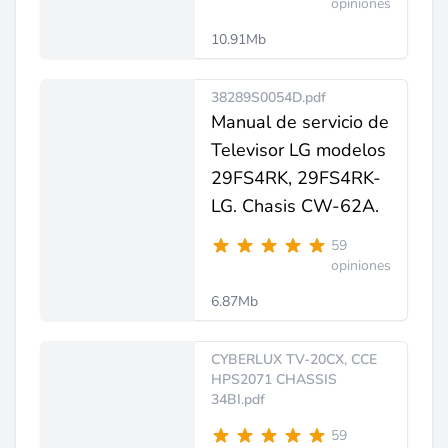
opiniones
10.91Mb
38289S0054D.pdf
Manual de servicio de
Televisor LG modelos
29FS4RK, 29FS4RK-
LG. Chasis CW-62A.
59
opiniones
6.87Mb
CYBERLUX TV-20CX, CCE
HPS2071 CHASSIS
34BI.pdf
59