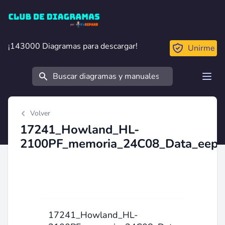
Club de Diagramas
¡143000 Diagramas para descargar!
¡143000 Diagramas para descargar!
Unirme
Buscar
Open
Volver
17241_Howland_HL-
2100PF_memoria_24C08_Data_eepr
17241_Howland_HL-