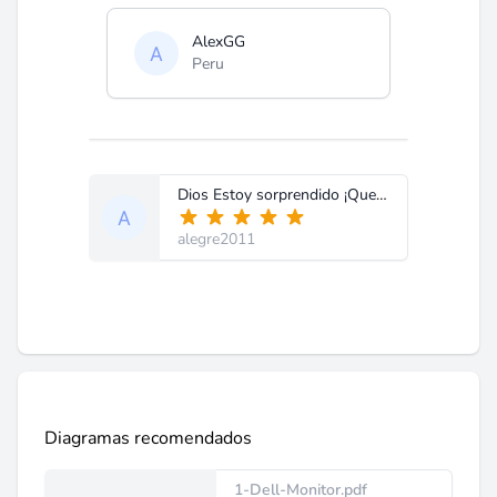
AlexGG
Peru
Dios Estoy sorprendido ¡Que rapidez' nunca e visto algo igual en la web.E hecho una solicitud hoy mismo y ya tengo lo que buscaba, es así como debe ser ustedes son un ejemplo a imitar.Lastima que solo disponga de tres días como usuario Premiun. De todos modos a sido una experiencia única y gratificante que haré llegar a mis colegas por todo el mundo para que se unan al Club y puedan gozar como yo de las bondades y la profesionalidad de gente como ustedes Una vez más Gracias mil gracias
alegre2011
Diagramas recomendados
1-Dell-Monitor.pdf