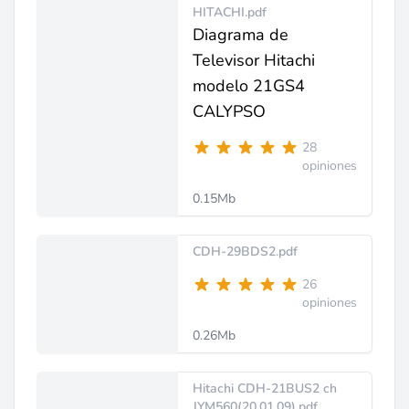
HITACHI.pdf
Diagrama de
Televisor Hitachi
modelo 21GS4
CALYPSO
28
opiniones
0.15Mb
CDH-29BDS2.pdf
26
opiniones
0.26Mb
Hitachi CDH-21BUS2 ch
JYM560(20.01.09).pdf