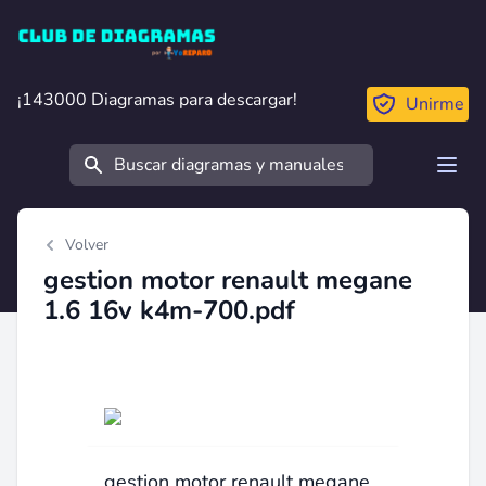
Club de Diagramas
¡143000 Diagramas para descargar!
¡143000 Diagramas para descargar!
Unirme
Buscar
Open
Volver
gestion motor renault megane
1.6 16v k4m-700.pdf
gestion motor renault megane