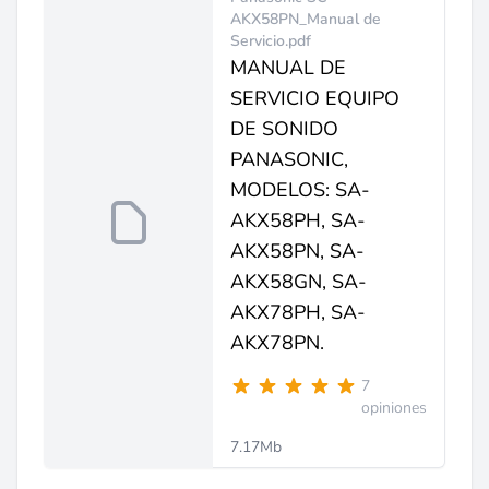
AKX58PN_Manual de
Servicio.pdf
MANUAL DE
SERVICIO EQUIPO
DE SONIDO
PANASONIC,
MODELOS: SA-
AKX58PH, SA-
AKX58PN, SA-
AKX58GN, SA-
AKX78PH, SA-
AKX78PN.
7
opiniones
7.17Mb