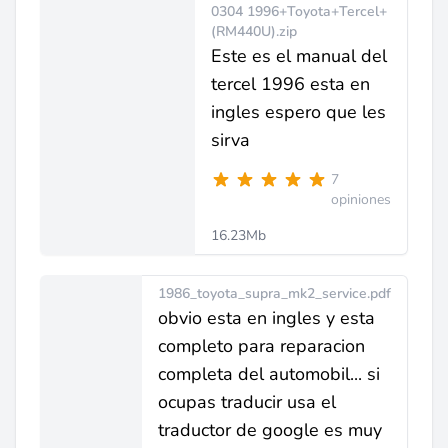
0304 1996+Toyota+Tercel+
(RM440U).zip
Este es el manual del
tercel 1996 esta en
ingles espero que les
sirva
7
opiniones
16.23Mb
1986_toyota_supra_mk2_service.pdf
obvio esta en ingles y esta
completo para reparacion
completa del automobil... si
ocupas traducir usa el
traductor de google es muy