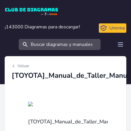
Club de Diagramas
¡143000 Diagramas para descargar!
¡143000 Diagramas para descargar!
Unirme
Buscar
Open
Volver
[TOYOTA]_Manual_de_Taller_Manua
[TOYOTA]_Manual_de_Taller_Manual_de_R