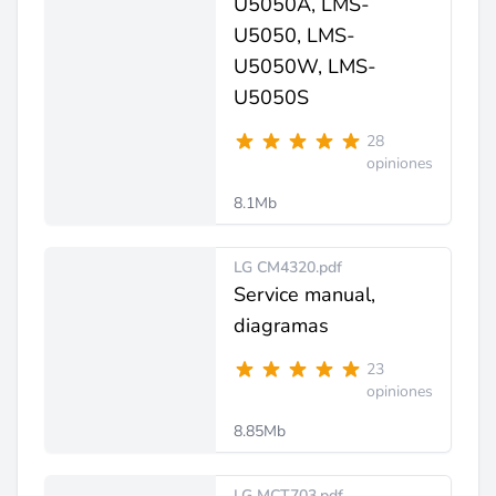
U5050A, LMS-
U5050, LMS-
U5050W, LMS-
U5050S
28
opiniones
8.1Mb
LG CM4320.pdf
Service manual,
diagramas
23
opiniones
8.85Mb
LG MCT703.pdf