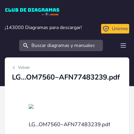
Club de Diagramas
¡143000 Diagramas para descargar!
¡143000 Diagramas para descargar!
Unirme
Buscar
Open
Volver
LG...OM7560~AFN77483239.pdf
LG...OM7560~AFN77483239.pdf