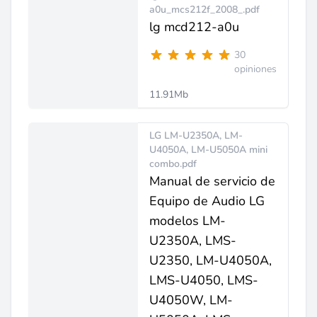
a0u_mcs212f_2008_.pdf
lg mcd212-a0u
30
opiniones
11.91Mb
LG LM-U2350A, LM-
U4050A, LM-U5050A mini
combo.pdf
Manual de servicio de
Equipo de Audio LG
modelos LM-
U2350A, LMS-
U2350, LM-U4050A,
LMS-U4050, LMS-
U4050W, LM-