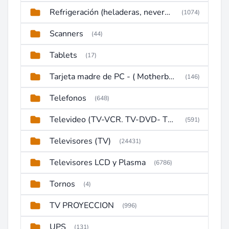
Refrigeración (heladeras, neveras, congeladores)
(1074)
Scanners
(44)
Tablets
(17)
Tarjeta madre de PC - ( Motherboard )
(146)
Telefonos
(648)
Televideo (TV-VCR. TV-DVD- TV-DVD-VCR)
(591)
Televisores (TV)
(24431)
Televisores LCD y Plasma
(6786)
Tornos
(4)
TV PROYECCION
(996)
UPS
(131)