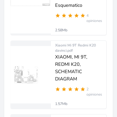
Esquematico
4
opiniones
2.58Mb
Xiaomi Mi 9T Redmi K20
davinci.pdf
XIAOMI, MI 9T,
REDMI K20,
SCHEMATIC
DIAGRAM
2
opiniones
1.57Mb