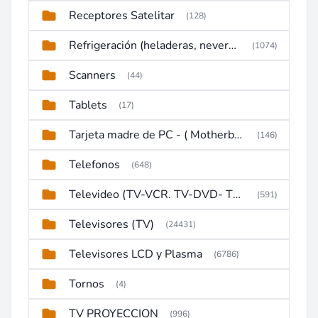
Receptores Satelitar
(128)
Refrigeración (heladeras, neveras, congeladores)
(1074)
Scanners
(44)
Tablets
(17)
Tarjeta madre de PC - ( Motherboard )
(146)
Telefonos
(648)
Televideo (TV-VCR. TV-DVD- TV-DVD-VCR)
(591)
Televisores (TV)
(24431)
Televisores LCD y Plasma
(6786)
Tornos
(4)
TV PROYECCION
(996)