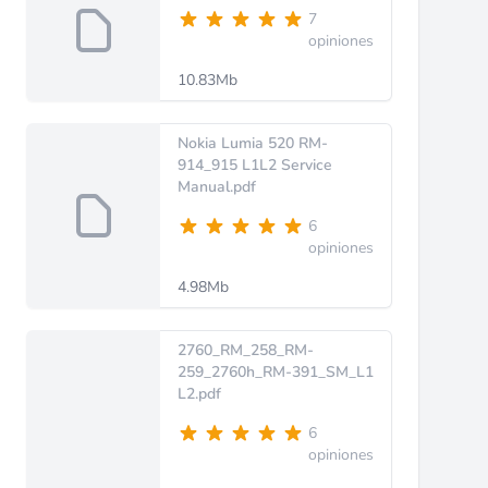
7
opiniones
10.83Mb
Nokia Lumia 520 RM-
914_915 L1L2 Service
Manual.pdf
6
opiniones
4.98Mb
2760_RM_258_RM-
259_2760h_RM-391_SM_L1
L2.pdf
6
opiniones