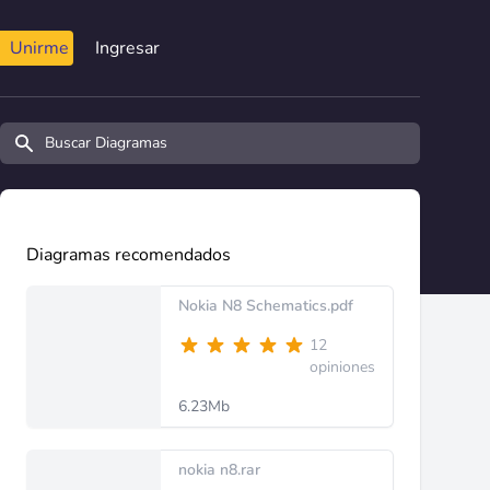
Unirme
Ingresar
Buscar diagramas y manuales
Diagramas recomendados
Nokia N8 Schematics.pdf
12
opiniones
6.23Mb
nokia n8.rar