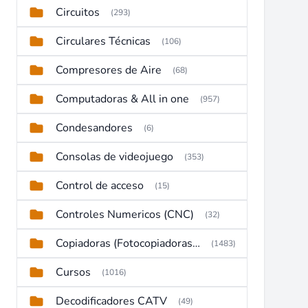
Circuitos
(293)
Circulares Técnicas
(106)
Compresores de Aire
(68)
Computadoras & All in one
(957)
Condesandores
(6)
Consolas de videojuego
(353)
Control de acceso
(15)
Controles Numericos (CNC)
(32)
Copiadoras (Fotocopiadoras, Multifunctions, Ploter, etc)
(1483)
Cursos
(1016)
Decodificadores CATV
(49)