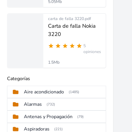
5.05Mb
carta de falla 3220.pdf
Carta de falla Nokia
3220
5
opiniones
1.5Mb
Categorías
Aire acondicionado
(1485)
Alarmas
(732)
Antenas y Propagación
(79)
Aspiradoras
(221)