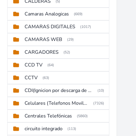
CALDERAS
(5)
Camaras Analogicas
(669)
CAMARAS DIGITALES
(1017)
CAMARAS WEB
(29)
CARGADORES
(52)
CCD TV
(64)
CCTV
(63)
CDI(Ignicion por descarga de capacitor)
(10)
Celulares (Telefonos Moviles)
(7326)
Centrales Telefónicas
(5860)
circuito integrado
(113)