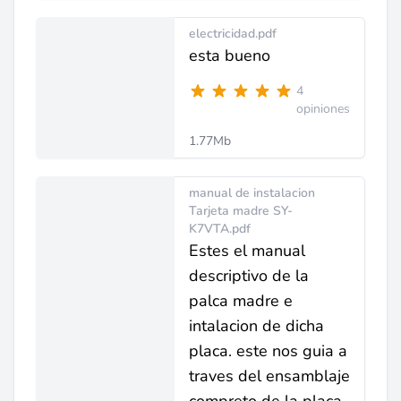
electricidad.pdf
esta bueno
4
opiniones
1.77Mb
manual de instalacion
Tarjeta madre SY-
K7VTA.pdf
Estes el manual
descriptivo de la
palca madre e
intalacion de dicha
placa. este nos guia a
traves del ensamblaje