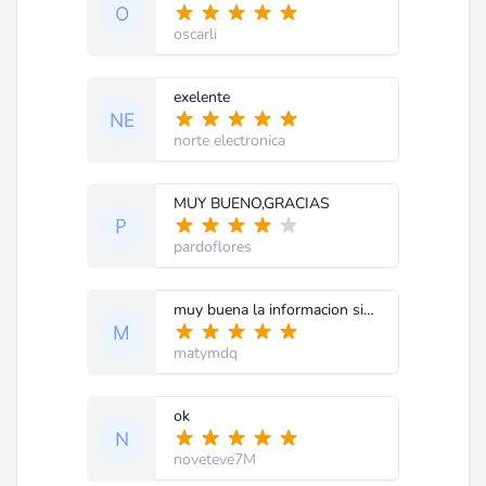
oscarli
exelente
norte electronica
MUY BUENO,GRACIAS
pardoflores
muy buena la informacion sigan asi...
matymdq
ok
noveteve7M