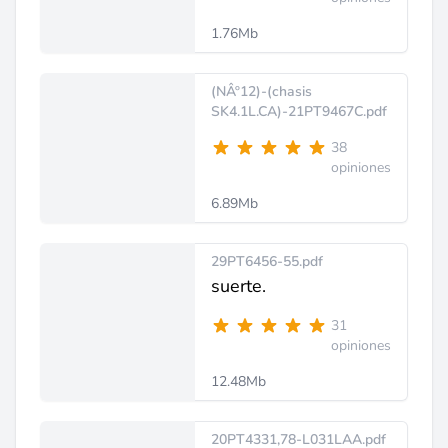
1.76Mb
(NÂº12)-(chasis
SK4.1L.CA)-21PT9467C.pdf
38
opiniones
6.89Mb
29PT6456-55.pdf
suerte.
31
opiniones
12.48Mb
20PT4331,78-L031LAA.pdf