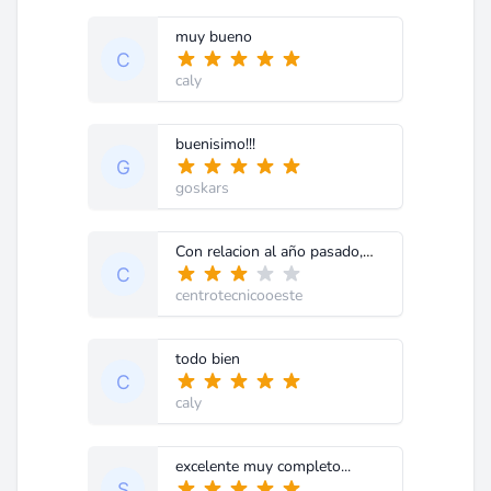
muy bueno
caly
buenisimo!!!
goskars
Con relacion al año pasado,me cuesta mucho encontrar los circuitos que antes abria perfectamente. Es como si los diagramas hallan desaparecido. Si me pueden informar que paso les agradezco. Estoy pensando mucho en renovar mi membrecia. Gracias Centro tecnico oeste
centrotecnicooeste
todo bien
caly
excelente muy completo...