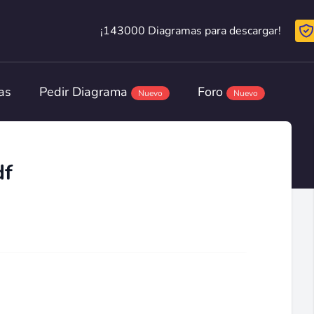
¡143000 Diagramas para descargar!
¡143000 Diagramas para descargar!
as
Pedir Diagrama
Foro
Nuevo
Nuevo
df