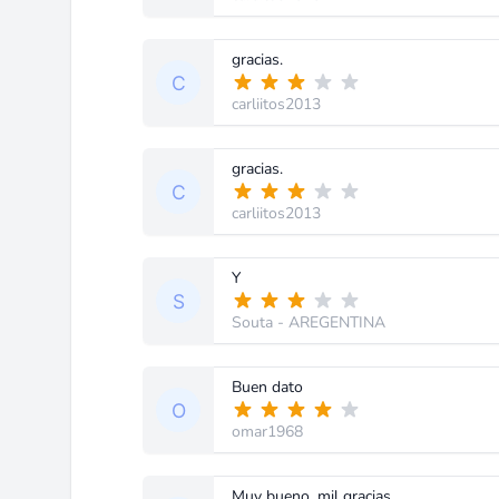
gracias.
carliitos2013
gracias.
carliitos2013
Y
Souta
- AREGENTINA
Buen dato
omar1968
Muy bueno, mil gracias.