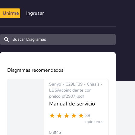
Unirme
Ingresar
Buscar diagramas y manuales
Diagramas recomendados
Sanyo - C29LF39 - Chasis -
LB5A(coincidente con
philco pf2907).pdf
Manual de servicio
38
opiniones
5.8Mb