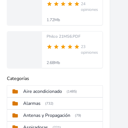
24
opiniones
1.72Mb
Philco 21MS6.PDF
23
opiniones
2.68Mb
Categorías
Aire acondicionado
(1485)
Alarmas
(732)
Antenas y Propagación
(79)
Aspiradoras
(221)