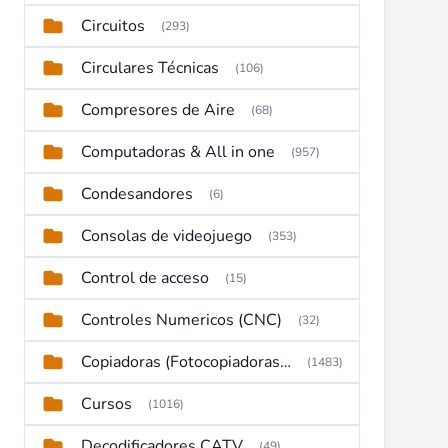
Circuitos
(293)
Circulares Técnicas
(106)
Compresores de Aire
(68)
Computadoras & All in one
(957)
Condesandores
(6)
Consolas de videojuego
(353)
Control de acceso
(15)
Controles Numericos (CNC)
(32)
Copiadoras (Fotocopiadoras, Multifunctions, Ploter, etc)
(1483)
Cursos
(1016)
Decodificadores CATV
(49)