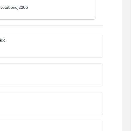
evolutiondj2006
ido.