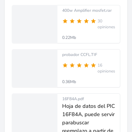
400w Amplifier mosfet.rar
30
opiniones
0.22Mb
probador CCFL.TIF
16
opiniones
0.36Mb
16F84A.pdf
Hoja de datos del PIC
16F84A, puede servir
parabuscar
reemplazo a partir de