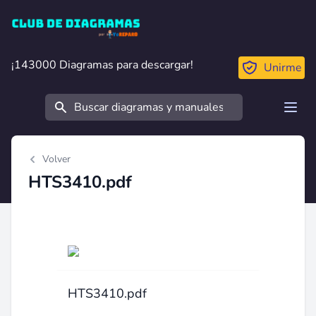
Club de Diagramas
¡143000 Diagramas para descargar!
¡143000 Diagramas para descargar!
Unirme
Buscar
Open
Volver
HTS3410.pdf
HTS3410.pdf