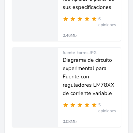
sus especificaciones
6
opiniones
0.46Mb
fuente_torres.JPG
Diagrama de circuito
experimental para
Fuente con
reguladores LM78XX
de corriente variable
5
opiniones
0.08Mb