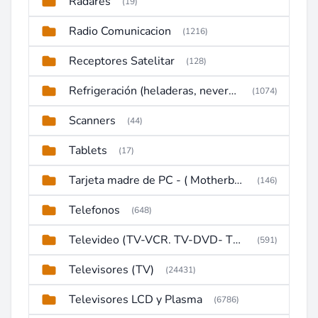
Radares
(19)
Radio Comunicacion
(1216)
Receptores Satelitar
(128)
Refrigeración (heladeras, neveras, congeladores)
(1074)
Scanners
(44)
Tablets
(17)
Tarjeta madre de PC - ( Motherboard )
(146)
Telefonos
(648)
Televideo (TV-VCR. TV-DVD- TV-DVD-VCR)
(591)
Televisores (TV)
(24431)
Televisores LCD y Plasma
(6786)